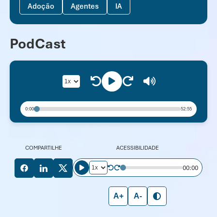
Adoção
Agentes
IA
PodCast
0:00
52:55
COMPARTILHE
ACESSIBILIDADE
00:00
A+
A-