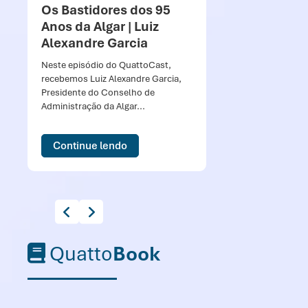
Os Bastidores dos 95
Jo
Anos da Algar | Luiz
P
Alexandre Garcia
d
IA
Neste episódio do QuattoCast,
recebemos Luiz Alexandre Garcia,
“Te
Presidente do Conselho de
sob
Administração da Algar...
Joã
Continue lendo
Quatto
Book