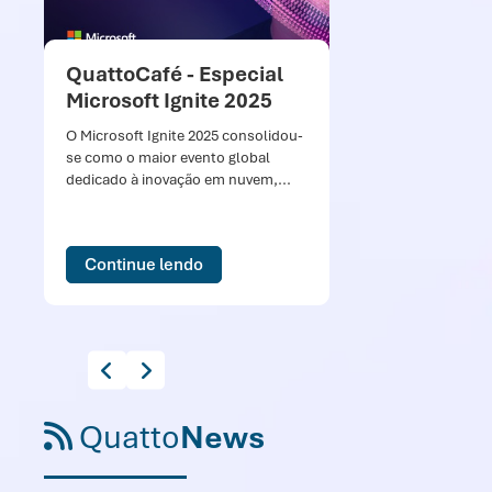
QuattoCafé - Especial
Qu
Microsoft Ignite 2025
so
Mi
O Microsoft Ignite 2025 consolidou-
se como o maior evento global
Nes
dedicado à inovação em nuvem,...
cel
co
Mir
Continue lendo
Quatto
News