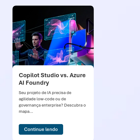
Copilot Studio vs. Azure
S
AI Foundry
Gi
P
Seu projeto de IA precisa de
agilidade low-code ou de
“Vo
governança enterprise? Descubra o
sis
mapa...
den
Continue lendo