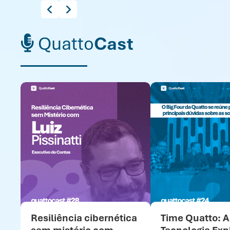
Quatto
Cast
Resiliência cibernética
Time Quatto: A