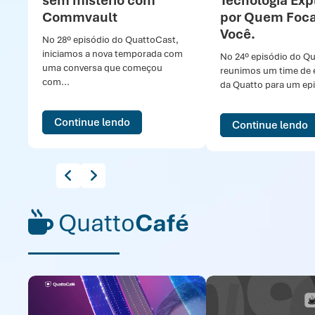
sem mistério com
Tecnologia Exp
Commvault
por Quem Foc
Você.
No 28º episódio do QuattoCast,
iniciamos a nova temporada com
No 24º episódio do Q
uma conversa que começou
reunimos um time de e
com...
da Quatto para um epi
Continue lendo
Continue lendo
Quatto
Café