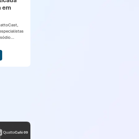
licada
a em
uattoCast,
specialistas
sódio...