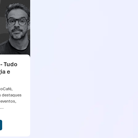
 - Tudo
ia e
toCafé,
s destaques
 eventos,
..