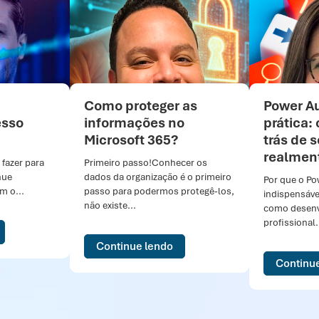
Como proteger as
Power A
esso
informações no
prática:
Microsoft 365?
trás de 
realmen
 fazer para
Primeiro passo!Conhecer os
nue
dados da organização é o primeiro
Por que o P
 o...
passo para podermos protegê-los,
indispensáve
não existe...
como desen
profissional.
Continue lendo
Continu