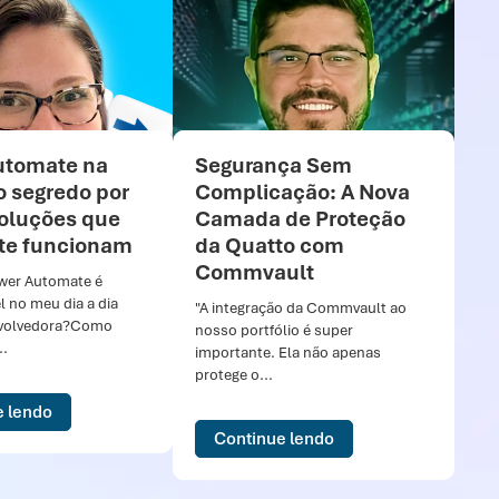
utomate na
Segurança Sem
Co
 o segredo por
Complicação: A Nova
Az
soluções que
Camada de Proteção
Seu
te funcionam
da Quatto com
agi
Commvault
gov
ower Automate é
o m
l no meu dia a dia
"A integração da Commvault ao
volvedora?Como
nosso portfólio é super
..
importante. Ela não apenas
protege o...
e lendo
Continue lendo