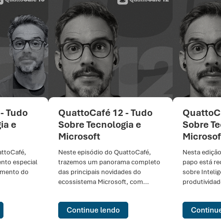
 - Tudo
QuattoCafé 12 - Tudo
QuattoCa
ia e
Sobre Tecnologia e
Sobre Te
Microsoft
Microsof
attoCafé,
Neste episódio do QuattoCafé,
Nesta edição
to especial
trazemos um panorama completo
papo está r
amento do
das principais novidades do
sobre Inteligê
ecossistema Microsoft, com...
produtividade
Continue lendo
Continu