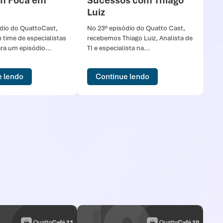
m Foca em
Sucessos com Thiago
C
Luiz
No 
re
dio do QuattoCast,
No 23º episódio do Quatto Cast,
esp
time de especialistas
recebemos Thiago Luiz, Analista de
Mic
ra um episódio...
TI e especialista na...
e lendo
Continue lendo