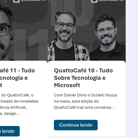
fé 11 - Tudo
QuattoCafé 10 - Tudo
Qu
cnologia e
Sobre Tecnologia e
So
t
Microsoft
Mi
 do QuattoCafé, o
Com Daniel Dinis e Octávio Souza
Nes
echeado de novidades
na mesa, esta edição do
reu
ncia Artificial,
QuattoCafé traz uma conversa...
das
, design...
pod
Continue lendo
e lendo