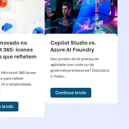
enovado no
Copilot Studio vs.
Tr
t 365: ícones
Azure AI Foundry
na
s que refletem
pa
Seu projeto de IA precisa de
Su
agilidade low-code ou de
governança enterprise? Descubra
 Microsoft 365 foram
Apó
o mapa...
 para refletir
cur
 IA e simplicidade.
Tra
.
tive
Continue lendo
e lendo