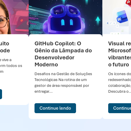
uito
GitHub Copilot: O
Visual r
Code
Gênio da Lâmpada do
Microsof
Desenvolvedor
vibrante
 vive a
Moderno
o futuro
orm todos os
om
Desafios na Gestão de Soluções
Os ícones do
Tecnológicas Na rotina de um
redesenhados
gestor de área responsável por
colaboração,
entregar...
Descubra o..
Continue lendo
Continu