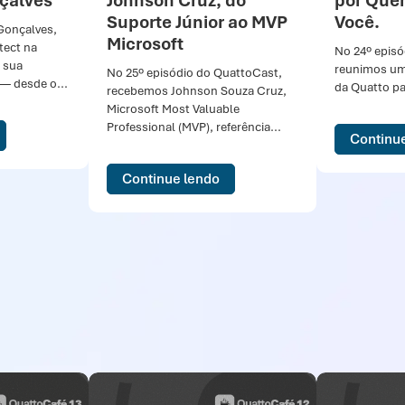
çalves
Johnson Cruz, do
por Que
Suporte Júnior ao MVP
Você.
Gonçalves,
Microsoft
tect na
No 24º episó
 sua
reunimos um 
No 25º episódio do QuattoCast,
 — desde o...
da Quatto pa
recebemos Johnson Souza Cruz,
Microsoft Most Valuable
Professional (MVP), referência...
Continu
Continue lendo