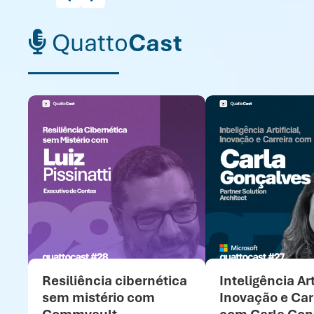
Quatto
Cast
Resiliência cibernética
Inteligência Art
sem mistério com
Inovação e Car