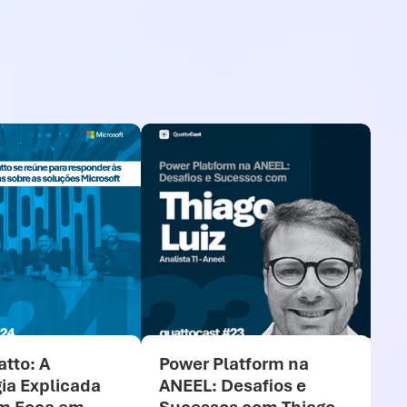
tto: A
Power Platform na
In
ia Explicada
ANEEL: Desafios e
Ac